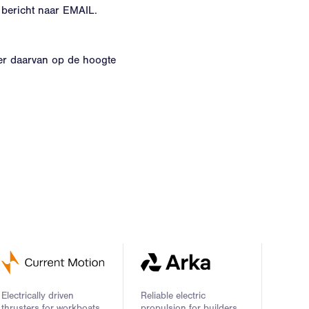
 bericht naar
EMAIL
.
er daarvan op de hoogte
Electrically driven
Reliable electric
thrusters for workboats,
propulsion for builders