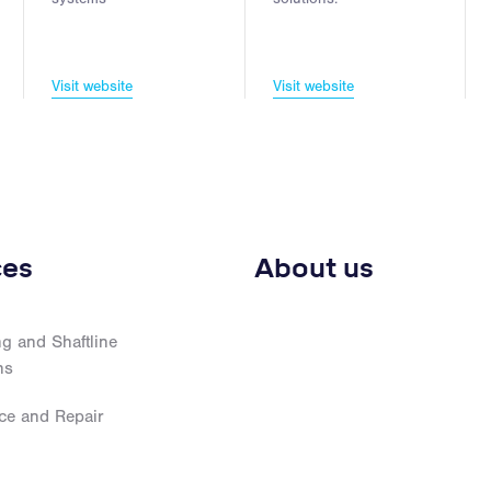
Visit website
Visit website
ces
About us
g and Shaftline
ns
ce and Repair