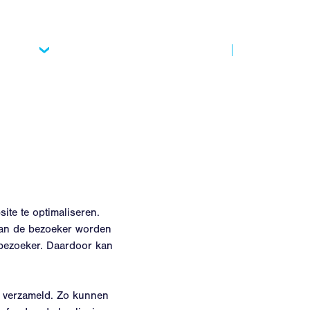
vices
About us
Contact
NL
ite te optimaliseren.
van de bezoeker worden
 bezoeker. Daardoor kan
 verzameld. Zo kunnen