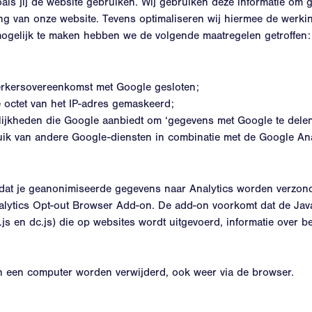
oals jij de website gebruiken. Wij gebruiken deze informatie om
ing van onze website. Tevens optimaliseren wij hiermee de werk
ogelijk te maken hebben we de volgende maatregelen getroffen:
rkersovereenkomst met Google gesloten;
 octet van het IP-adres gemaskeerd;
ijkheden die Google aanbiedt om ‘gegevens met Google te delen’
k van andere Google-diensten in combinatie met de Google Ana
n dat je geanonimiseerde gegevens naar Analytics worden verzon
lytics Opt-out Browser Add-on. De add-on voorkomt dat de Jav
s.js en dc.js) die op websites wordt uitgevoerd, informatie over be
n een computer worden verwijderd, ook weer via de browser.